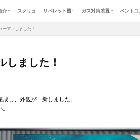
本油機の事業
品カタログ一覧
SR ルーダー ･バンビ
SR ルーダー ･バンビ機種一覧
再生ペレット・受託加工
PET連続結晶化装置
ハングリーフィーダ
ハングリーフィーダ機種
ハングリーフィーダのよ
ベント
紹介
スクリュ
リペレット機
ガス対策装置
ベントユ
本油機の事業
品カタログ一覧
SR ルーダー ･バンビ
SR ルーダー ･バンビ機種一覧
再生ペレット・受託加工
PET連続結晶化装置
ハングリーフィーダ
ハングリーフィーダ機種
ハングリーフィーダのよ
ベント
ューアルしました！
ルしました！
完成し、外観が一新しました。
い。