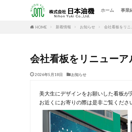
日
製
ホーム
事業
日
製
新着情報
お知らせ
会社看板をリニ
HOME
会社看板をリニューア
2026年5月18日
お知らせ
美大生にデザインをお願いした看板が
お近くにお寄りの際は是非ご覧くださ