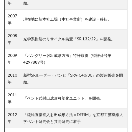
年
始。
2007
現在地に新本社工場（本社事業所）を建設・移転。
年
2008
光学系樹脂のリサイクル装置「SR-L32/22」を開発。
年
2009
「ハングリー射出成形方法」特許取得（特許番号第
年
4297889号）
2010
新型SRルーダー・バンビ「SRV-C40/30」の製造販売を開
年
始。
2011
「ベント式射出成形可塑化ユニット」を開発。
年
2012
「繊維直接投入射出成形方法＝DFFIM」を京都工芸繊維大
年
学ベント研究会と共同研究に着手