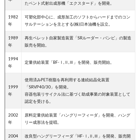
たベント式射出成形機「エクスタード」を開発。
1982
可塑化部中心に、成形加工のソフトからハードまでのコン
年
サルテーションを主とする(株)日本油機を設立。
1989
再生ペレット自家製造装置「SRルーダー・バンビ」の製造
年
販売を開始。
1994
定量供給装置「BF-Ⅰ,Ⅱ,Ⅲ」を開発、販売開始。
年
使用済みPET樹脂を再利用する連続結晶化装置
1999
「SRVP40/30」を開発。
年
容器包装リサイクル法に基づく助成事業の対象装置として
認定を受ける。
2002
原料定量供給装置「ハングリーフィーダ」を開発、ハング
年
リー成形法を提唱。
2004
改良型ハングリーフィーダ「HF-Ⅰ,Ⅱ,Ⅲ」を開発、販売開